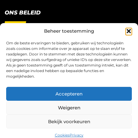
ONS BELEID
Beheer toestemming
Restitutie Beleid
Privacy
Om de beste ervaringen te bieden, gebruiken wij technologieën
zoals cookies om informatie over je apparaat op te slaan en/of te
Cookies
raadplegen. Door in te stemmen met deze technologieën kunnen
Algemene Voorwaarden
wij gegevens zoals surfgedrag of unieke ID's op deze site verwerken.
Als je geen toestemming geeft of uw toestemming intrekt, kan dit
een nadelige invloed hebben op bepaalde functies en
mogelijkheden.
© Copyright 2026 – Trading Card Game Store Bv.
Accepteren
Alle rechten voorbehouden.
Weigeren
Bekijk voorkeuren
0
Cookies
Privacy