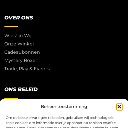
OVER ONS
Wie Zijn Wij
Onze Winkel
Cadeaubonnen
Mystery Boxen
Trade, Play & Events
ONS BELEID
Beheer toestemming
Restitutie Beleid
Privacy
Om de beste ervaringen te bieden, gebruiken wij technologieën
zoals cookies om informatie over je apparaat op te slaan en/of te
Cookies
raadplegen. Door in te stemmen met deze technologieën kunnen