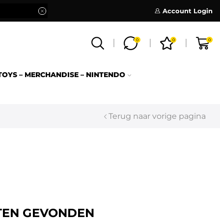
Account Login
0
0
0
TOYS – MERCHANDISE – NINTENDO
Terug naar vorige pagina
TEN GEVONDEN