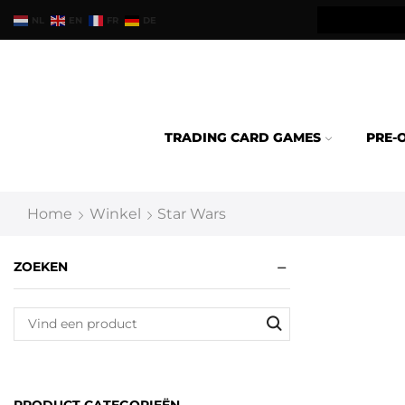
teld binnen 24u verzonden.
NL
EN
FR
DE
TRADING CARD GAMES
PRE-
Home
Winkel
Star Wars
ZOEKEN