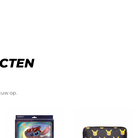
CTEN
ieuw op.