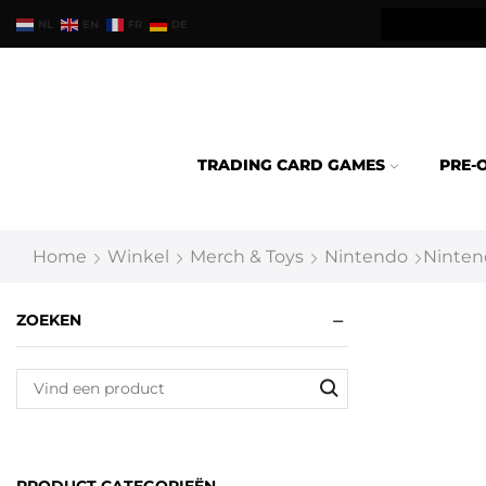
teld binnen 24u verzonden.
NL
EN
FR
DE
TRADING CARD GAMES
PRE-
Home
Winkel
Merch & Toys
Nintendo
Ninten
ZOEKEN