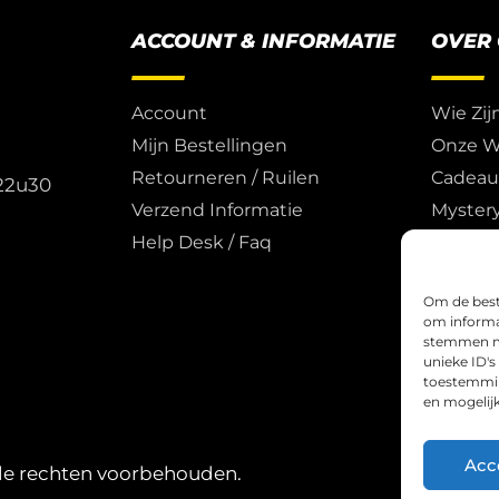
ACCOUNT & INFORMATIE
OVER
Account
Wie Zij
Mijn Bestellingen
Onze W
Retourneren / Ruilen
Cadea
 22u30
Verzend Informatie
Myster
Help Desk / Faq
Trade, 
Om de beste
om informat
stemmen me
unieke ID's
toestemming
en mogelij
Acc
lle rechten voorbehouden.