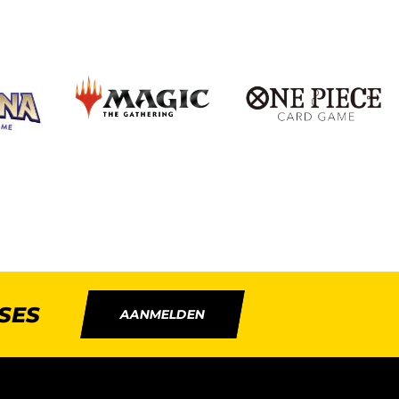
SES
AANMELDEN