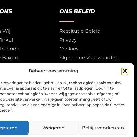
 ONS
ONS BELEID
n Wij
Restitutie Beleid
inkel
Privacy
ubonnen
Cookies
y Boxen
Algemene Voorwaarden
Play & Events
Beheer toestemming
 ervaringen te bieden, gebruiken wij technologieën zoals cookies
ie over je apparaat op te slaan en/of te raadplegen. Door in te
t deze technologieën kunnen wij gegevens zoals surfgedrag of
 op deze site verwerken. Als je geen toestemming geeft of uw
 intrekt, kan dit een nadelige invloed hebben op bepaalde functies
kheden.
epteren
Weigeren
Bekijk voorkeuren