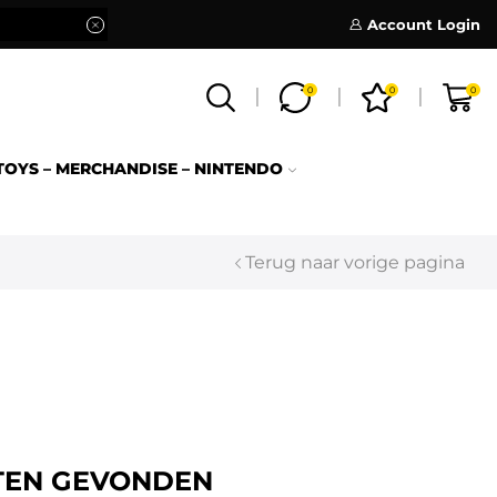
Account Login
0
0
0
TOYS – MERCHANDISE – NINTENDO
Terug naar vorige pagina
TEN GEVONDEN