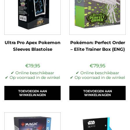
Ultra Pro Apex Pokemon
Pokémon: Perfect Order
Sleeves Blastoise
– Elite Trainer Box (ENG)
€
19,95
€
79,95
✔ Online beschikbaar
✔ Online beschikbaar
✔ Op voorraad in de winkel
✔ Op voorraad in de winkel
TOEVOEGEN AAN
TOEVOEGEN AAN
WINKELWAGEN
WINKELWAGEN