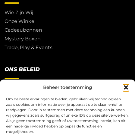
Wie Zijn Wij
Onze Winkel
Cadeaubonnen
Mystery Boxen
Trade, Play & Events
ONS BELEID
Beheer toestemming
Restitutie Beleid
Privacy
Om de beste ervaringen te bieden, gebruiken wij technologieën
zoals cookies om informatie over je apparaat op te slaan en/of te
Cookies
raadplegen. Door in te stemmen met deze technologieën kunnen
Algemene Voorwaarden
wij gegevens zoals surfgedrag of unieke ID's op deze site verwerken.
Als je geen toestemming geeft of uw toestemming intrekt, kan dit
een nadelige invloed hebben op bepaalde functies en
mogelijkheden.