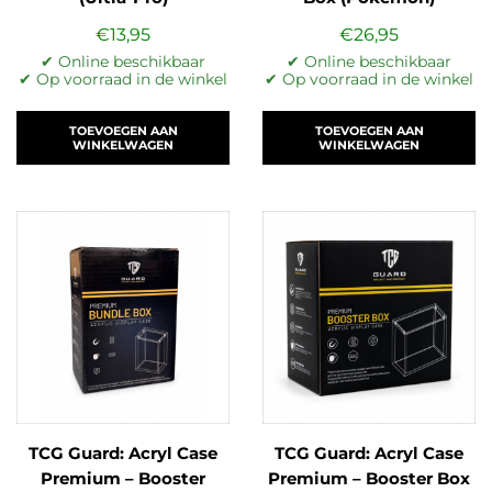
€
13,95
€
26,95
✔ Online beschikbaar
✔ Online beschikbaar
✔ Op voorraad in de winkel
✔ Op voorraad in de winkel
TOEVOEGEN AAN
TOEVOEGEN AAN
WINKELWAGEN
WINKELWAGEN
TCG Guard: Acryl Case
TCG Guard: Acryl Case
Premium – Booster
Premium – Booster Box