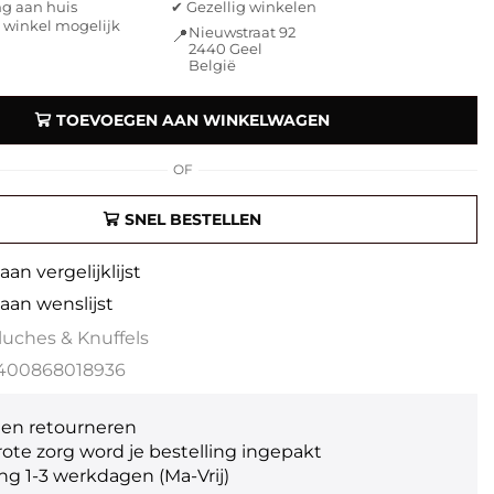
ng aan huis
✔ Gezellig winkelen
e winkel mogelijk
Nieuwstraat 92
📍
2440 Geel
België
TOEVOEGEN AAN WINKELWAGEN
OF
SNEL BESTELLEN
an vergelijklijst
aan wenslijst
luches & Knuffels
400868018936
gen retourneren
ote zorg word je bestelling ingepakt
ng 1-3 werkdagen (Ma-Vrij)