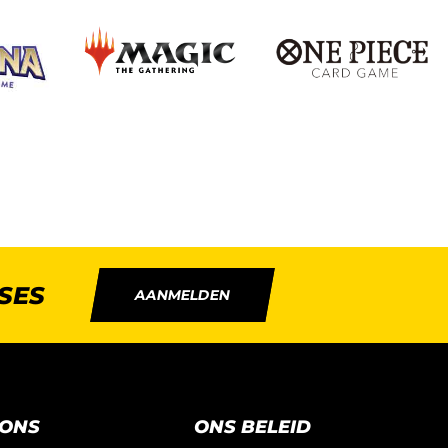
SES
AANMELDEN
 ONS
ONS BELEID