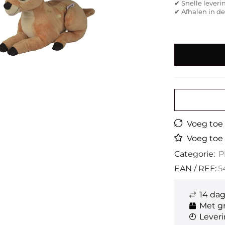
✔ Snelle leveri
✔ Afhalen in d
Voeg toe a
Voeg toe 
Categorie:
P
EAN / REF:
5
14 da
Met gr
Leveri