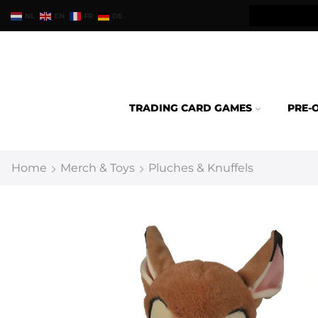
teld binnen 24u verzonden.
NL
EN
FR
DE
TRADING CARD GAMES
PRE-
Home
Merch & Toys
Pluches & Knuffels