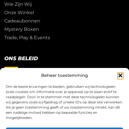
Wie Zijn Wij
Onze Winkel
Cadeaubonnen
Mystery Boxen
Trade, Play & Events
ONS BELEID
Beheer toestemming
Restitutie Beleid
Privacy
Om de beste ervaringen te bieden, gebruiken wij technologieën
zoals cookies om informatie over je apparaat op te slaan en/of te
Cookies
raadplegen. Door in te stemmen met deze technologieën kunnen
Algemene Voorwaarden
wij gegevens zoals surfgedrag of unieke ID's op deze site verwerken.
Als je geen toestemming geeft of uw toestemming intrekt, kan dit
een nadelige invloed hebben op bepaalde functies en
mogelijkheden.