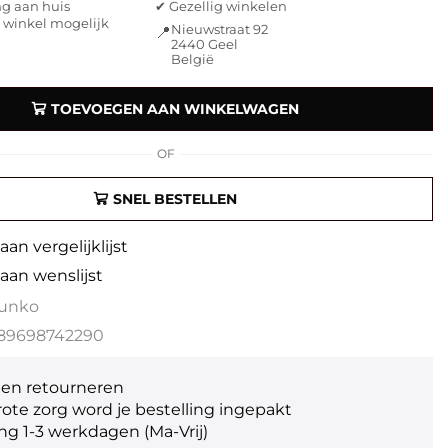
ng aan huis
✔ Gezellig winkelen
e winkel mogelijk
Nieuwstraat 92
📍
2440 Geel
België
TOEVOEGEN AAN WINKELWAGEN
OF
SNEL BESTELLEN
an vergelijklijst
aan wenslijst
unko
89698742290
gen retourneren
ote zorg word je bestelling ingepakt
ng 1-3 werkdagen (Ma-Vrij)