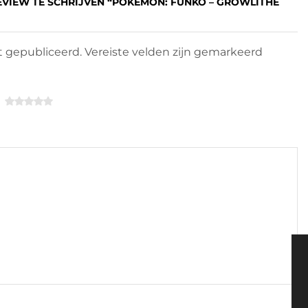
EVIEW TE SCHRIJVEN “POKÉMON: FUNKO – GROWLITHE
 gepubliceerd. Vereiste velden zijn gemarkeerd