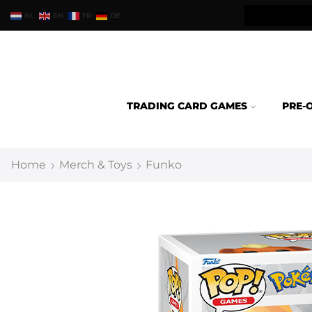
teld binnen 24u verzonden.
NL
EN
FR
DE
TRADING CARD GAMES
PRE-
Home
Merch & Toys
Funko