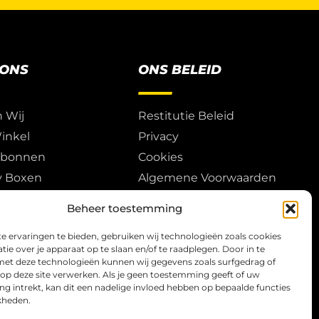
 ONS
ONS BELEID
n Wij
Restitutie Beleid
inkel
Privacy
ubonnen
Cookies
y Boxen
Algemene Voorwaarden
Play & Events
Beheer toestemming
 ervaringen te bieden, gebruiken wij technologieën zoals cookies
ie over je apparaat op te slaan en/of te raadplegen. Door in te
t deze technologieën kunnen wij gegevens zoals surfgedrag of
 op deze site verwerken. Als je geen toestemming geeft of uw
 intrekt, kan dit een nadelige invloed hebben op bepaalde functies
kheden.