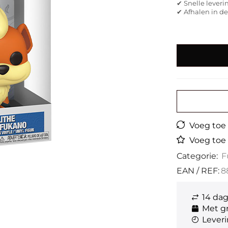
✔ Snelle leveri
✔ Afhalen in d
Voeg toe a
Voeg toe 
Categorie:
F
EAN / REF:
8
14 da
Met gr
Leveri