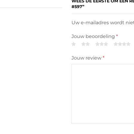
WEES DE EERSTE OM EEN R
#597”
Uw e-mailadres wordt niet
Jouw beoordeling
*
Jouw review
*