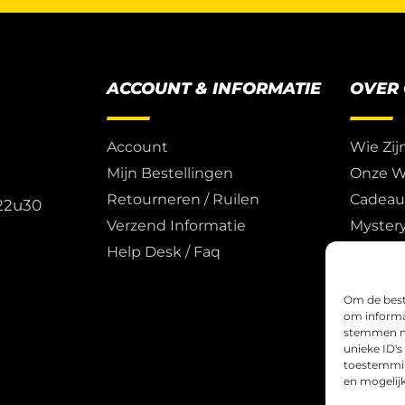
ACCOUNT & INFORMATIE
OVER
Account
Wie Zij
Mijn Bestellingen
Onze W
Retourneren / Ruilen
Cadea
 22u30
Verzend Informatie
Myster
Help Desk / Faq
Trade, 
Om de beste
om informat
stemmen me
unieke ID's
toestemming
en mogelij