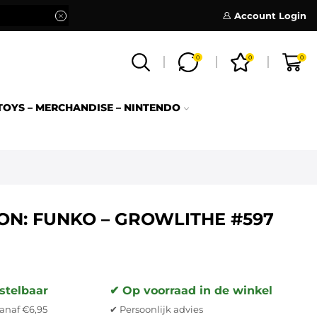
Account Login
0
0
0
TOYS – MERCHANDISE – NINTENDO
N: FUNKO – GROWLITHE #597
stelbaar
✔ Op voorraad in de winkel
anaf €6,95
✔ Persoonlijk advies