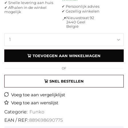
✔ Snelle levering aan huis
✔ Persoonlijk advies
✔ Afhalen in de winkel
✔ Gezellig winkelen
mogelijk
Nieuwstraat 92
📍
2440 Geel
België
TOEVOEGEN AAN WINKELWAGEN
OF
SNEL BESTELLEN
Voeg toe aan vergelijklijst
Voeg toe aan wenslijst
Categorie:
Funko
EAN / REF:
889698690775