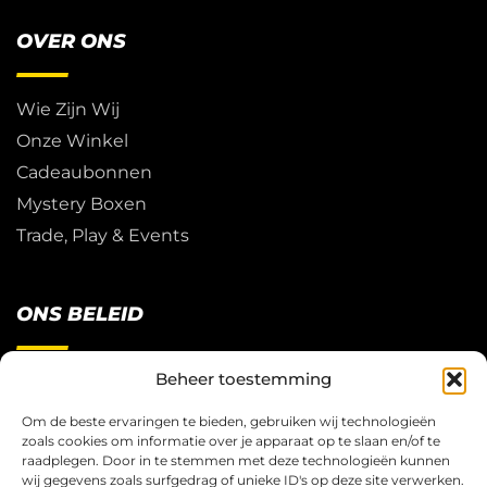
OVER ONS
Wie Zijn Wij
Onze Winkel
Cadeaubonnen
Mystery Boxen
Trade, Play & Events
ONS BELEID
Beheer toestemming
Restitutie Beleid
Privacy
Om de beste ervaringen te bieden, gebruiken wij technologieën
zoals cookies om informatie over je apparaat op te slaan en/of te
Cookies
raadplegen. Door in te stemmen met deze technologieën kunnen
Algemene Voorwaarden
wij gegevens zoals surfgedrag of unieke ID's op deze site verwerken.