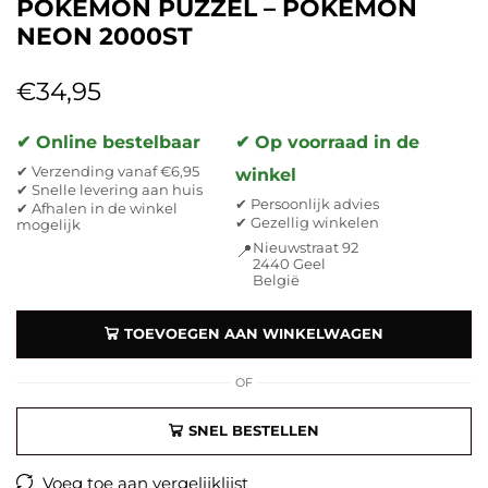
POKÉMON PUZZEL – POKEMON
NEON 2000ST
€
34,95
✔ Online bestelbaar
✔ Op voorraad in de
✔ Verzending vanaf €6,95
winkel
✔ Snelle levering aan huis
✔ Persoonlijk advies
✔ Afhalen in de winkel
✔ Gezellig winkelen
mogelijk
Nieuwstraat 92
📍
2440 Geel
België
TOEVOEGEN AAN WINKELWAGEN
OF
SNEL BESTELLEN
Voeg toe aan vergelijklijst