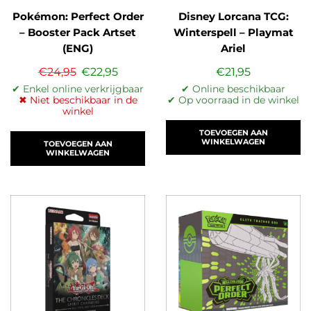
Pokémon: Perfect Order
Disney Lorcana TCG:
– Booster Pack Artset
Winterspell – Playmat
(ENG)
Ariel
€
24,95
€
22,95
€
21,95
✔ Enkel online verkrijgbaar
✔ Online beschikbaar
✖ Niet beschikbaar in de
✔ Op voorraad in de winkel
winkel
TOEVOEGEN AAN
WINKELWAGEN
TOEVOEGEN AAN
WINKELWAGEN