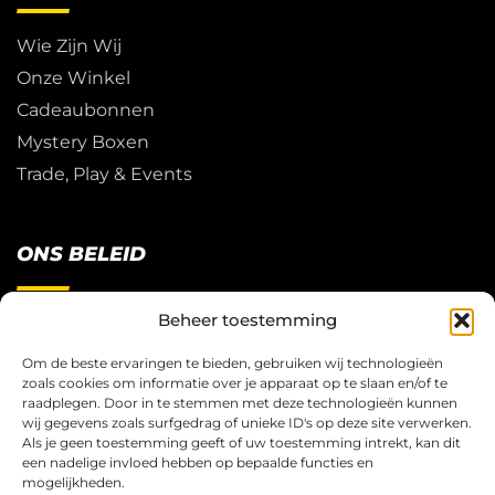
Wie Zijn Wij
Onze Winkel
Cadeaubonnen
Mystery Boxen
Trade, Play & Events
ONS BELEID
Beheer toestemming
Restitutie Beleid
Privacy
Om de beste ervaringen te bieden, gebruiken wij technologieën
zoals cookies om informatie over je apparaat op te slaan en/of te
Cookies
raadplegen. Door in te stemmen met deze technologieën kunnen
Algemene Voorwaarden
wij gegevens zoals surfgedrag of unieke ID's op deze site verwerken.
Als je geen toestemming geeft of uw toestemming intrekt, kan dit
een nadelige invloed hebben op bepaalde functies en
mogelijkheden.