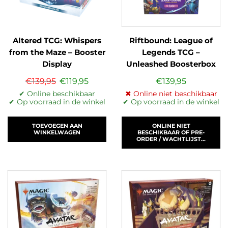
Altered TCG: Whispers
Riftbound: League of
from the Maze – Booster
Legends TCG –
Display
Unleashed Boosterbox
(ENG)
€
139,95
€
119,95
€
139,95
✔ Online beschikbaar
✖ Online niet beschikbaar
✔ Op voorraad in de winkel
✔ Op voorraad in de winkel
TOEVOEGEN AAN
ONLINE NIET
WINKELWAGEN
BESCHIKBAAR OF PRE-
ORDER / WACHTLIJST...