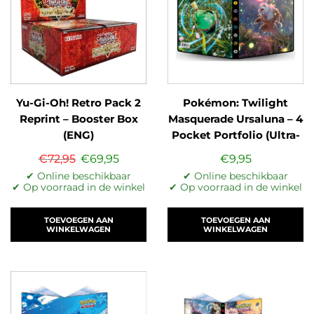
Yu-Gi-Oh! Retro Pack 2
Pokémon: Twilight
Reprint – Booster Box
Masquerade Ursaluna – 4
(ENG)
Pocket Portfolio (Ultra-
Pr…
€
72,95
€
69,95
€
9,95
✔ Online beschikbaar
✔ Online beschikbaar
✔ Op voorraad in de winkel
✔ Op voorraad in de winkel
TOEVOEGEN AAN
TOEVOEGEN AAN
WINKELWAGEN
WINKELWAGEN