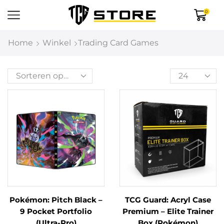
0
Home
Winkel
Trading Card Games
Pokémon: Pitch Black –
TCG Guard: Acryl Case
9 Pocket Portfolio
Premium – Elite Trainer
(Ultra-Pro)
Box (Pokémon)