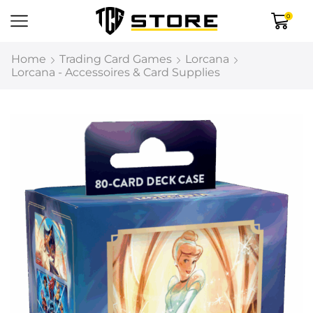
0
Home
Trading Card Games
Lorcana
Lorcana - Accessoires & Card Supplies