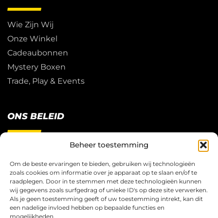
Wie Zijn Wij
Onze Winkel
Cadeaubonnen
Mystery Boxen
Trade, Play & Events
ONS BELEID
Beheer toestemming
Restitutie Beleid
Privacy
Om de beste ervaringen te bieden, gebruiken wij technologieën
zoals cookies om informatie over je apparaat op te slaan en/of te
Cookies
raadplegen. Door in te stemmen met deze technologieën kunnen
Algemene Voorwaarden
wij gegevens zoals surfgedrag of unieke ID's op deze site verwerken.
Als je geen toestemming geeft of uw toestemming intrekt, kan dit
een nadelige invloed hebben op bepaalde functies en
mogelijkheden.