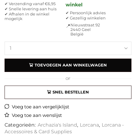
✔ Verzending vanaf €6,95
winkel
✔ Snelle levering aan huis
✔ Persoonlijk advies
✔ Afhalen in de winkel
✔ Gezellig winkelen
mogelijk
Nieuwstraat 92
📍
2440 Geel
België
TOEVOEGEN AAN WINKELWAGEN
OF
SNEL BESTELLEN
Voeg toe aan vergelijklijst
Voeg toe aan wenslijst
Categorieën:
Archazia's Island
,
Lorcana
,
Lorcana -
Accessoires & Card Supplies