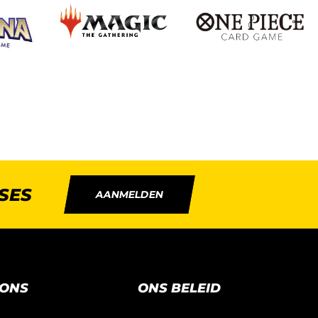
SES
AANMELDEN
 ONS
ONS BELEID