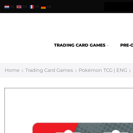
teld binnen 24u verzonden.
NL
EN
FR
DE
TRADING CARD GAMES
PRE-
Home
Trading Card Games
Pokémon TCG | ENG