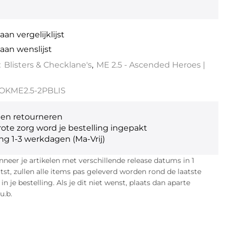
an vergelijklijst
aan wenslijst
:
Blisters & Checklane's
,
ME 2.5 - Ascended Heroes |
OKME2.5-2PBLIS
gen retourneren
ote zorg word je bestelling ingepakt
ng 1-3 werkdagen (Ma-Vrij)
eer je artikelen met verschillende release datums in 1
atst, zullen alle items pas geleverd worden rond de laatste
n je bestelling. Als je dit niet wenst, plaats dan aparte
u.b.