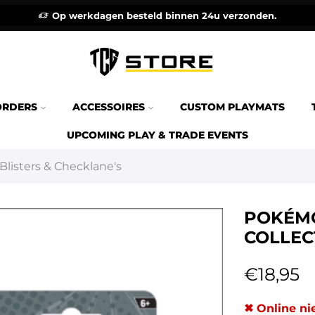
Op werkdagen besteld binnen 24u verzonden.
ORDERS
ACCESSOIRES
CUSTOM PLAYMATS
UPCOMING PLAY & TRADE EVENTS
Blisters & Checklane's
POKÉMO
COLLEC
€
18,95
✖ Online ni