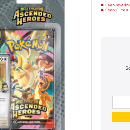
✖ Geen leverin
✖ Geen Click & 
Sc