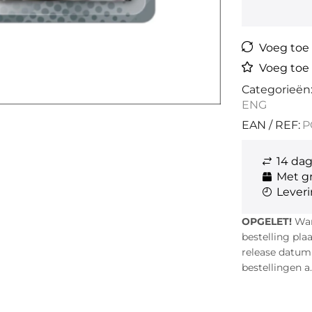
Voeg toe a
Voeg toe 
Categorieën
ENG
EAN / REF:
P
14 da
Met gr
Leveri
OPGELET!
Wann
bestelling pla
release datum i
bestellingen a.