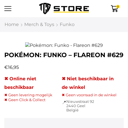
0
Home
Merch & Toys
Funko
POKÉMON: FUNKO – FLAREON #629
€
16,95
✖ Online niet
✖ Niet beschikbaar in
beschikbaar
de winkel
✖ Geen levering mogelijk
✖ Geen voorraad in de winkel
✖ Geen Click & Collect
Nieuwstraat 92
📍
2440 Geel
België