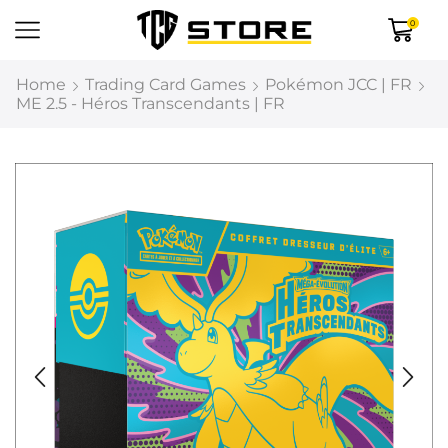
0
Home
Trading Card Games
Pokémon JCC | FR
ME 2.5 - Héros Transcendants | FR