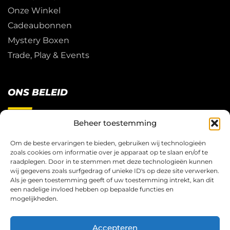
Onze Winkel
Cadeaubonnen
Mystery Boxen
Trade, Play & Events
ONS BELEID
Beheer toestemming
Restitutie Beleid
Privacy
Om de beste ervaringen te bieden, gebruiken wij technologieën
zoals cookies om informatie over je apparaat op te slaan en/of te
Cookies
raadplegen. Door in te stemmen met deze technologieën kunnen
Algemene Voorwaarden
wij gegevens zoals surfgedrag of unieke ID's op deze site verwerken.
Als je geen toestemming geeft of uw toestemming intrekt, kan dit
een nadelige invloed hebben op bepaalde functies en
mogelijkheden.
© Copyright 2026 – Trading Card Game Store Bv.
Accepteren