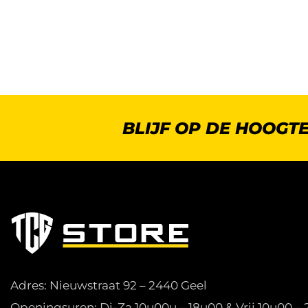
BLIJF OP DE HOOGT
Adres: Nieuwstraat 92 – 2440 Geel
Openingsuren: Di-Za 10u00u – 18u00 & Vrij 10u00 –