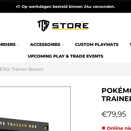
Op werkdagen besteld binnen 24u verzonden.
ORDERS
ACCESSOIRES
CUSTOM PLAYMATS
UPCOMING PLAY & TRADE EVENTS
Elite Trainer Boxen
POKÉMO
TRAINE
€
79,95
✖ Online ni