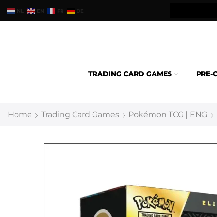
teld binnen 24u verzonden.
NL
EN
FR
DE
TRADING CARD GAMES
PRE-
Home
Trading Card Games
Pokémon TCG | ENG