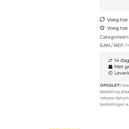
Voeg toe a
Voeg toe 
Categorieën
EAN / REF:
P
14 da
Met gr
Leveri
OPGELET!
Wann
bestelling pla
release datum i
bestellingen a.