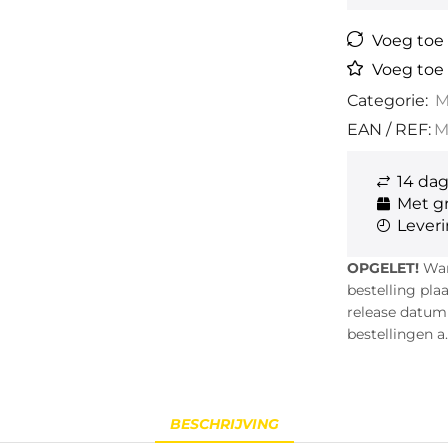
Voeg toe a
Voeg toe 
Categorie:
M
EAN / REF:
M
14 da
Met gr
Leveri
OPGELET!
Wann
bestelling pla
release datum i
bestellingen a.
BESCHRIJVING