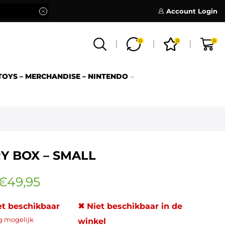
Account Login
0
0
0
TOYS – MERCHANDISE – NINTENDO
Y BOX – SMALL
€
49,95
et beschikbaar
✖ Niet beschikbaar in de
g mogelijk
winkel