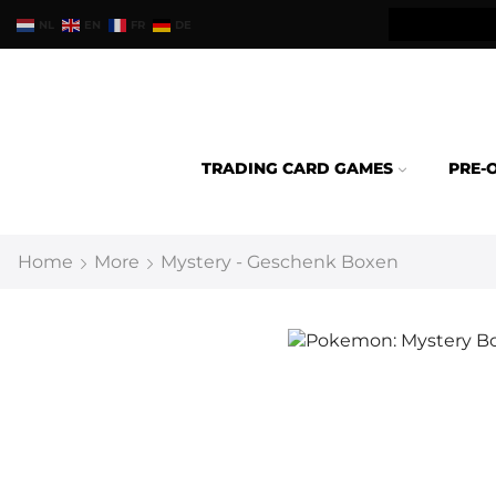
teld binnen 24u verzonden.
NL
EN
FR
DE
TRADING CARD GAMES
PRE-
Home
More
Mystery - Geschenk Boxen