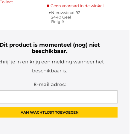
Collect
✖ Geen voorraad in de winkel
Nieuwstraat 92
📍
2440 Geel
België
Dit product is momenteel (nog) niet
beschikbaar.
hrijf je in en krijg een melding wanneer het
beschikbaar is.
E-mail adres: