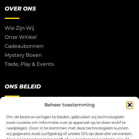
OVER ONS
Wie Zijn Wij
Onze Winkel
Cadeaubonnen
Mystery Boxen
Trade, Play & Events
ONS BELEID
Beheer toestemming
Restitutie Beleid
Privacy
Om de beste ervaringen te bieden, gebruiken wij technologieën
zoals cookies om informatie over je apparaat op te slaan en/of te
Cookies
raadplegen. Door in te stemmen met deze technologieën kunnen
Algemene Voorwaarden
wij gegevens zoals surfgedrag of unieke ID's op deze site verwerken.