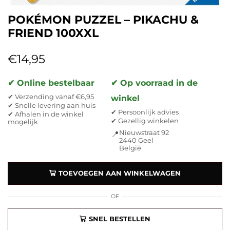
POKÉMON PUZZEL – PIKACHU &
FRIEND 100XXL
€
14,95
✔ Online bestelbaar
✔ Op voorraad in de
✔ Verzending vanaf €6,95
winkel
✔ Snelle levering aan huis
✔ Persoonlijk advies
✔ Afhalen in de winkel
✔ Gezellig winkelen
mogelijk
Nieuwstraat 92
📍
2440 Geel
België
TOEVOEGEN AAN WINKELWAGEN
OF
SNEL BESTELLEN