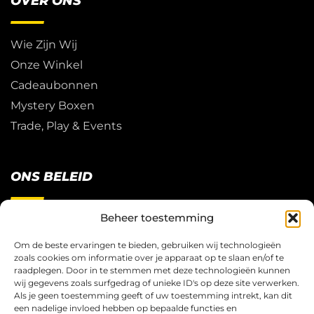
OVER ONS
Wie Zijn Wij
Onze Winkel
Cadeaubonnen
Mystery Boxen
Trade, Play & Events
ONS BELEID
Beheer toestemming
Restitutie Beleid
Privacy
Om de beste ervaringen te bieden, gebruiken wij technologieën
zoals cookies om informatie over je apparaat op te slaan en/of te
Cookies
raadplegen. Door in te stemmen met deze technologieën kunnen
Algemene Voorwaarden
wij gegevens zoals surfgedrag of unieke ID's op deze site verwerken.
Als je geen toestemming geeft of uw toestemming intrekt, kan dit
een nadelige invloed hebben op bepaalde functies en