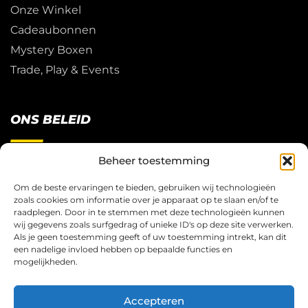
Onze Winkel
Cadeaubonnen
Mystery Boxen
Trade, Play & Events
ONS BELEID
Beheer toestemming
Restitutie Beleid
Privacy
Om de beste ervaringen te bieden, gebruiken wij technologieën
zoals cookies om informatie over je apparaat op te slaan en/of te
Cookies
raadplegen. Door in te stemmen met deze technologieën kunnen
Algemene Voorwaarden
wij gegevens zoals surfgedrag of unieke ID's op deze site verwerken.
Als je geen toestemming geeft of uw toestemming intrekt, kan dit
een nadelige invloed hebben op bepaalde functies en
mogelijkheden.
© Copyright 2026 – Trading Card Game Store Bv.
Accepteren