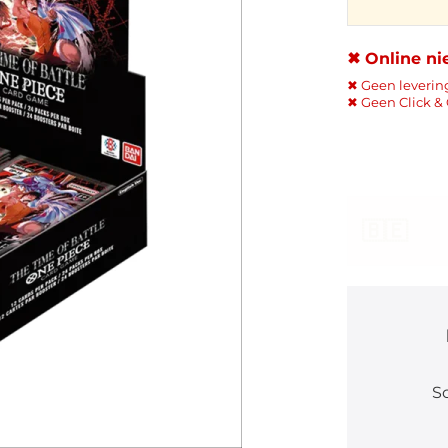
✖ Online ni
✖ Geen leverin
✖ Geen Click & 
🇧🇪
Sc