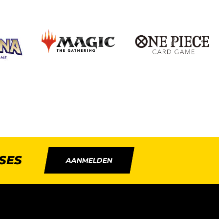
SES
AANMELDEN