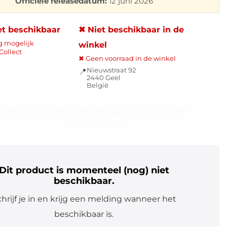
Officiële releasedatum:
12 juni 2026
et beschikbaar
✖ Niet beschikbaar in de
g mogelijk
winkel
Collect
✖ Geen voorraad in de winkel
Nieuwstraat 92
📍
2440 Geel
België
Momenteel enkel beschikbaar voor Belgische
verzamelaars
Dit product is momenteel (nog) niet
beschikbaar.
hrijf je in en krijg een melding wanneer het
beschikbaar is.