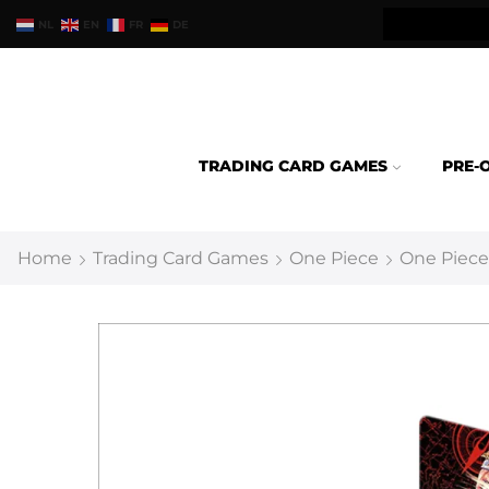
teld binnen 24u verzonden.
NL
EN
FR
DE
TRADING CARD GAMES
PRE-
Home
Trading Card Games
One Piece
One Piece