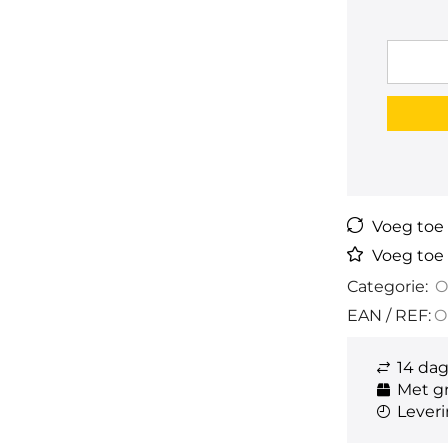
Voeg toe a
Voeg toe 
Categorie:
O
EAN / REF:
O
14 da
Met gr
Leveri