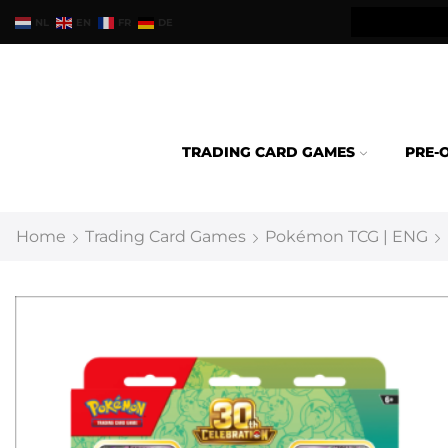
teld binnen 24u verzonden.
NL
EN
FR
DE
TRADING CARD GAMES
PRE-
Home
Trading Card Games
Pokémon TCG | ENG