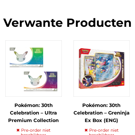
Verwante Producten
Pokémon: 30th
Pokémon: 30th
Celebration – Ultra
Celebration – Greninja
Premium Collection
Ex Box (ENG)
Box Day/Night (ENG)
✖ Pre-order niet
✖ Pre-order niet
beschikbaar
beschikbaar