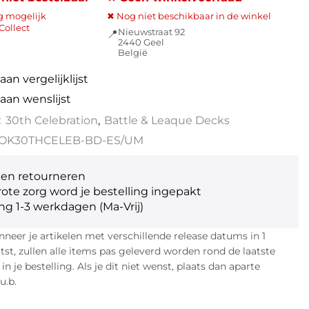
g mogelijk
✖ Nog niet beschikbaar in de winkel
Collect
Nieuwstraat 92
📍
2440 Geel
België
an vergelijklijst
aan wenslijst
:
30th Celebration
,
Battle & Leaque Decks
OK30THCELEB-BD-ES/UM
gen retourneren
ote zorg word je bestelling ingepakt
ng 1-3 werkdagen (Ma-Vrij)
eer je artikelen met verschillende release datums in 1
atst, zullen alle items pas geleverd worden rond de laatste
n je bestelling. Als je dit niet wenst, plaats dan aparte
u.b.