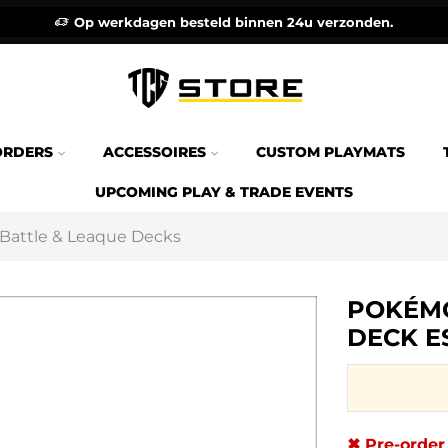
Op werkdagen besteld binnen 24u verzonden.
ORDERS
ACCESSOIRES
CUSTOM PLAYMATS
UPCOMING PLAY & TRADE EVENTS
Battle & Leaque Decks
POKÉMO
DECK E
✖ Pre-order