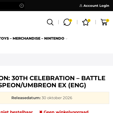
Account Login
0
0
0
TOYS – MERCHANDISE – NINTENDO
N: 30TH CELEBRATION – BATTLE
SPEON/UMBREON EX (ENG)
Releasedatum:
30 oktober 2026
 niet bestelbaar
✖ Geen winkelvoorraad