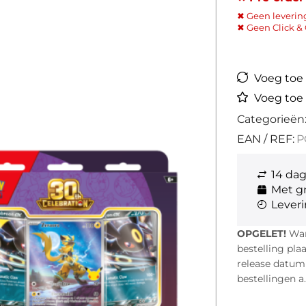
✖ Geen leverin
✖ Geen Click & 
Voeg toe a
Voeg toe 
Categorieën
EAN / REF:
P
14 da
Met gr
Leveri
OPGELET!
Wann
bestelling pla
release datum i
bestellingen a.