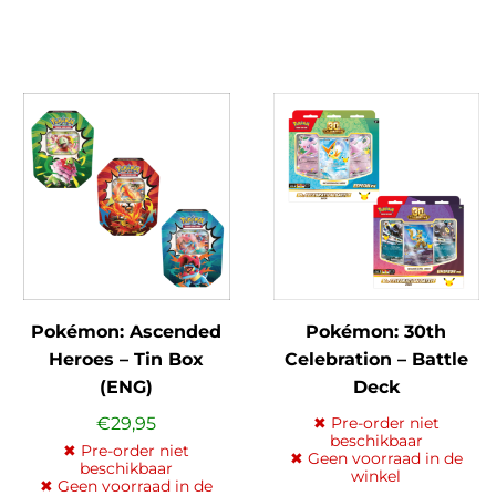
Pokémon: Ascended
Pokémon: 30th
Heroes – Tin Box
Celebration – Battle
(ENG)
Deck
Espeon/Umbreon Ex
€
29,95
✖ Pre-order niet
beschikbaar
(ENG)
✖ Pre-order niet
✖ Geen voorraad in de
beschikbaar
winkel
✖ Geen voorraad in de