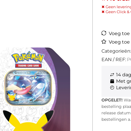
✖ Geen leverin
✖ Geen Click & 
Voeg toe a
Voeg toe 
Categorieën
EAN / REF:
P
14 da
Met gr
Leveri
OPGELET!
Wann
bestelling pla
release datum i
bestellingen a.