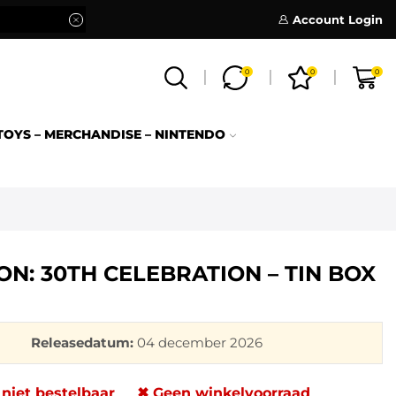
Account Login
0
0
0
TOYS – MERCHANDISE – NINTENDO
N: 30TH CELEBRATION – TIN BOX
Releasedatum:
04 december 2026
 niet bestelbaar
✖ Geen winkelvoorraad