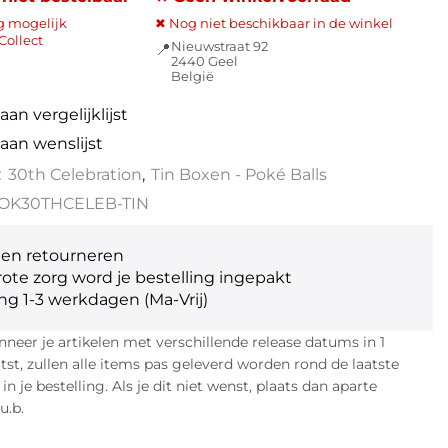
g mogelijk
✖ Nog niet beschikbaar in de winkel
Collect
Nieuwstraat 92
📍
2440 Geel
België
an vergelijklijst
aan wenslijst
:
30th Celebration
,
Tin Boxen - Poké Balls
OK30THCELEB-TIN
gen retourneren
ote zorg word je bestelling ingepakt
ng 1-3 werkdagen (Ma-Vrij)
eer je artikelen met verschillende release datums in 1
atst, zullen alle items pas geleverd worden rond de laatste
n je bestelling. Als je dit niet wenst, plaats dan aparte
u.b.