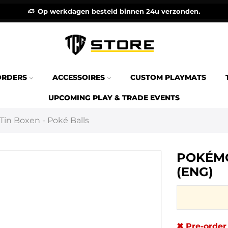
Op werkdagen besteld binnen 24u verzonden.
ORDERS
ACCESSOIRES
CUSTOM PLAYMATS
UPCOMING PLAY & TRADE EVENTS
Tin Boxen - Poké Balls
POKÉMO
(ENG)
✖ Pre-order