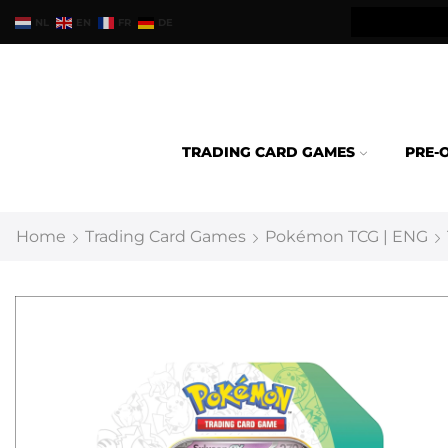
teld binnen 24u verzonden.
NL
EN
FR
DE
TRADING CARD GAMES
PRE-
Home
Trading Card Games
Pokémon TCG | ENG