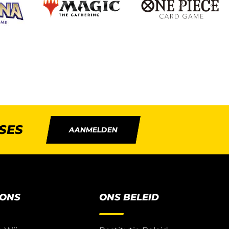
SES
AANMELDEN
 ONS
ONS BELEID