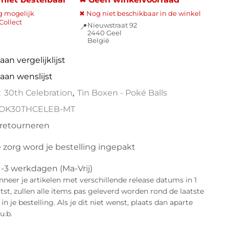
g mogelijk
✖ Nog niet beschikbaar in de winkel
Collect
Nieuwstraat 92
📍
2440 Geel
België
an vergelijklijst
aan wenslijst
:
30th Celebration
,
Tin Boxen - Poké Balls
OK30THCELEB-MT
 retourneren
 zorg word je bestelling ingepakt
1-3 werkdagen (Ma-Vrij)
eer je artikelen met verschillende release datums in 1
atst, zullen alle items pas geleverd worden rond de laatste
n je bestelling. Als je dit niet wenst, plaats dan aparte
u.b.