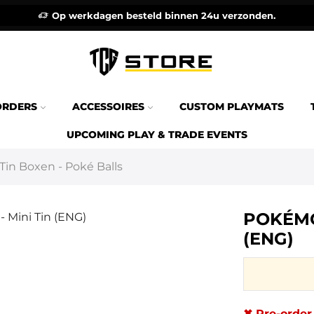
Op werkdagen besteld binnen 24u verzonden.
ORDERS
ACCESSOIRES
CUSTOM PLAYMATS
UPCOMING PLAY & TRADE EVENTS
Tin Boxen - Poké Balls
POKÉMO
(ENG)
✖ Pre-order