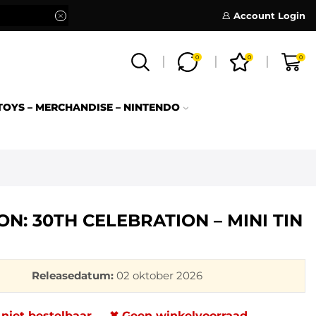
Account Login
0
0
0
TOYS – MERCHANDISE – NINTENDO
N: 30TH CELEBRATION – MINI TIN
Releasedatum:
02 oktober 2026
 niet bestelbaar
✖ Geen winkelvoorraad