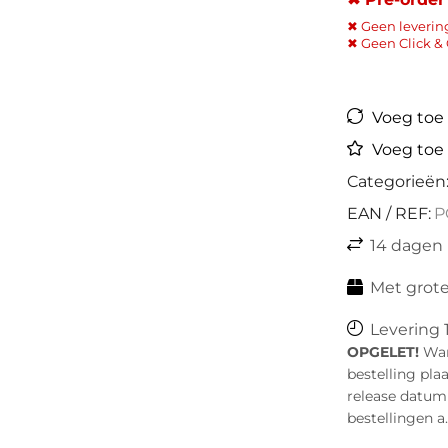
✖ Geen leverin
✖ Geen Click & 
Voeg toe a
Voeg toe 
Categorieën
EAN / REF:
P
14 dagen
Met grote
Levering 
OPGELET!
Wann
bestelling pla
release datum i
bestellingen a.