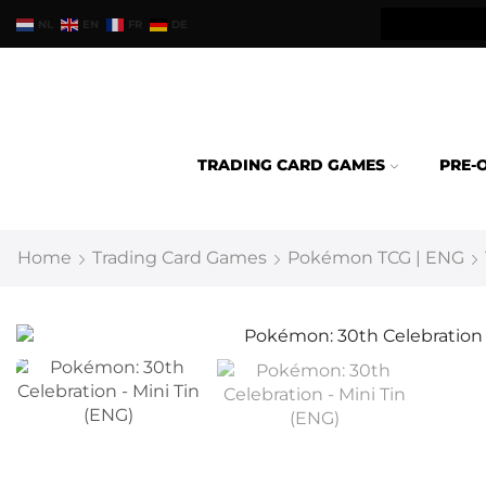
teld binnen 24u verzonden.
NL
EN
FR
DE
TRADING CARD GAMES
PRE-
Home
Trading Card Games
Pokémon TCG | ENG