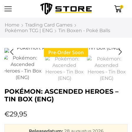
0
Home
Trading Card Games
Pokémon TCG | ENG
Tin Boxen - Poké Balls
Pre-Order Soon
POKÉMON: ASCENDED HEROES –
TIN BOX (ENG)
€
29,95
Releasedatum:
28 augustus 2026