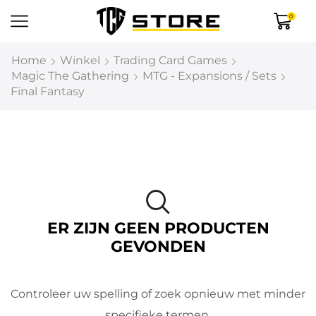
0
Home
Winkel
Trading Card Games
Magic The Gathering
MTG - Expansions / Sets
Final Fantasy
ER ZIJN GEEN PRODUCTEN
GEVONDEN
Controleer uw spelling of zoek opnieuw met minder
specifieke termen.